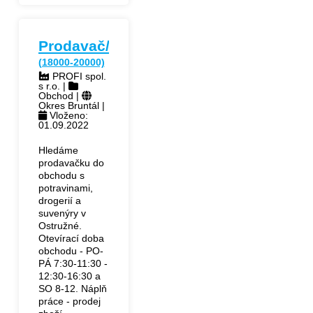
Prodavač/ka
(18000-20000)
PROFI spol.
s r.o. |
Obchod |
Okres Bruntál |
Vloženo:
01.09.2022
Hledáme
prodavačku do
obchodu s
potravinami,
drogerií a
suvenýry v
Ostružné.
Otevírací doba
obchodu - PO-
PÁ 7:30-11:30 -
12:30-16:30 a
SO 8-12. Náplň
práce - prodej