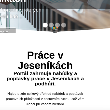
VÍCE ZDE...
VÍCE ZDE...
VÍCE ZDE...
 horách, v kterých
ělí lidé...
ZDE...
Práce v
Jeseníkách
Portál zahrnuje nabídky a
poptávky práce v Jeseníkách a
podhůří.
Najdete zde celkový přehled nabídek a poptávek
pracovních příležitostí v cestovním ruchu, což vám
ulehčí při vašem hledání.