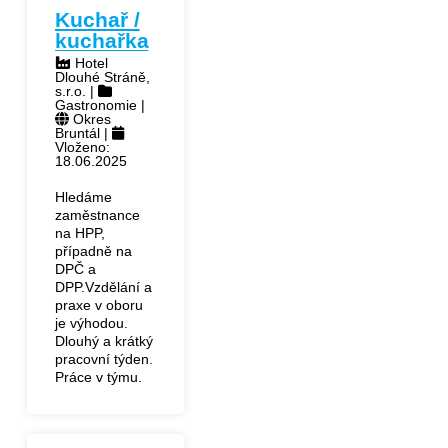
Kuchař /
kuchařka
Hotel
Dlouhé Stráně,
s.r.o. |
Gastronomie |
Okres
Bruntál |
Vloženo:
18.06.2025
Hledáme
zaměstnance
na HPP,
případně na
DPČ a
DPP.Vzdělání a
praxe v oboru
je výhodou.
Dlouhý a krátký
pracovní týden.
Práce v týmu.