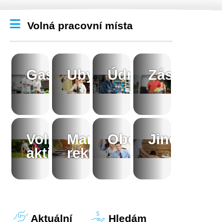
Volná pracovní místa
Gastronomie
Ubytování
Údržba
Zásobován
Volnočasové
Marketing,
Obchod
Jiné
aktivity
reklama
Aktuální
Hledám