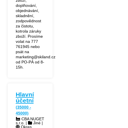
zboží,
doplňování,
objednávání,
skladnění,
zodpovědnost
za čistotu,
kotrola záruky
zboží. Prosíme
volat na 777
761945 nebo
psát na
marketing@skiland.cz
od PO-PÁ od 8-
15h.
Hlavní
účetní
(35000 -
45000)
CBA NUGET
s.r.o. |
Jiné |
Okres