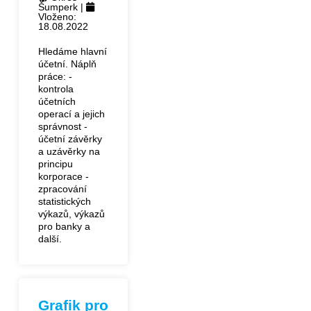
Šumperk |
Vloženo:
18.08.2022
Hledáme hlavní
účetní. Náplň
práce: -
kontrola
účetních
operací a jejich
správnost -
účetní závěrky
a uzávěrky na
principu
korporace -
zpracování
statistických
výkazů, výkazů
pro banky a
další.
Grafik pro