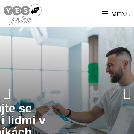
MENU
jte se
 lidmi v
íkách