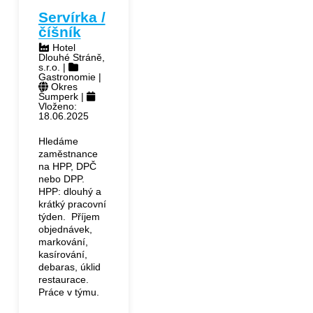
Servírka /
číšník
Hotel
Dlouhé Stráně,
s.r.o. |
Gastronomie |
Okres
Šumperk |
Vloženo:
18.06.2025
Hledáme
zaměstnance
na HPP, DPČ
nebo DPP.
HPP: dlouhý a
krátký pracovní
týden. Příjem
objednávek,
markování,
kasírování,
debaras, úklid
restaurace.
Práce v týmu.