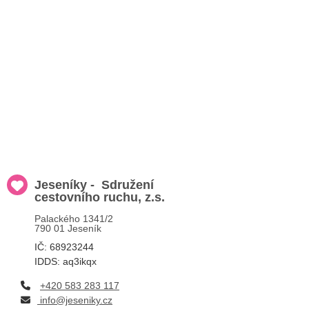
Jeseníky - Sdružení
cestovního ruchu, z.s.
Palackého 1341/2
790 01 Jeseník
IČ: 68923244
IDDS: aq3ikqx
+420 583 283 117
info@jeseniky.cz